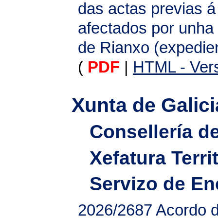
das actas previas á
afectados por unha i
de Rianxo (expedie
(
PDF
|
HTML - Vers
Xunta de Galici
Consellería d
Xefatura Terri
Servizo de En
2026/2687
Acordo d