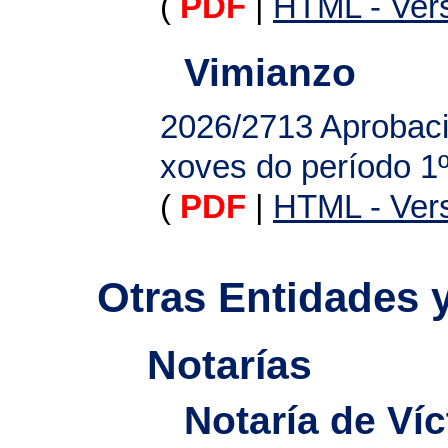
(
PDF
|
HTML - Vers
Vimianzo
2026/2713
Aprobaci
xoves do período 1º
(
PDF
|
HTML - Vers
Otras Entidades 
Notarías
Notaría de Ví