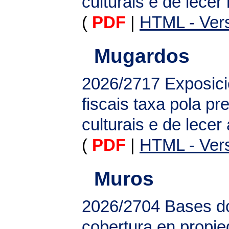
culturais e de lece
(
PDF
|
HTML - Vers
Mugardos
2026/2717
Exposici
fiscais taxa pola pr
culturais e de lecer 
(
PDF
|
HTML - Vers
Muros
2026/2704
Bases do
cobertura en propi