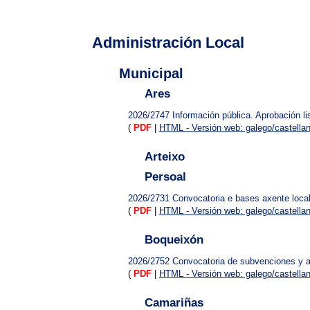
Administración Local
Municipal
Ares
2026/2747
Información pública. Aprobación l
(
PDF
|
HTML - Versión web: galego/castella
Arteixo
Persoal
2026/2731
Convocatoria e bases axente loca
(
PDF
|
HTML - Versión web: galego/castella
Boqueixón
2026/2752
Convocatoria de subvenciones y 
(
PDF
|
HTML - Versión web: galego/castella
Camariñas