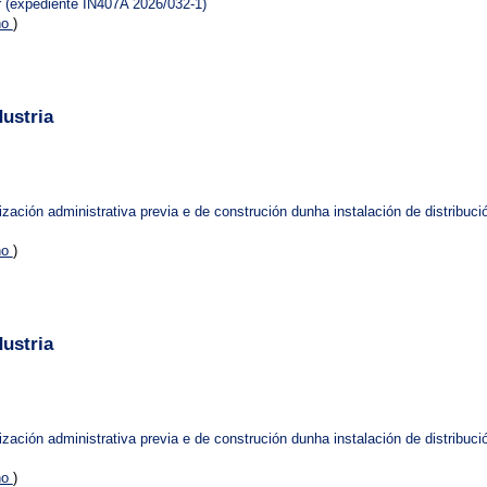
ar (expediente IN407A 2026/032-1)
no
)
ustria
ización administrativa previa e de construción dunha instalación de distribu
no
)
ustria
ización administrativa previa e de construción dunha instalación de distribuc
no
)