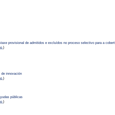
istaxe provisional de admitidos e excluídos no proceso selectivo para a cobe
no
)
l de innovación
no
)
ayudas públicas
no
)