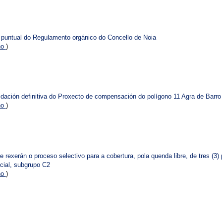
n puntual do Regulamento orgánico do Concello de Noia
no
)
uidación definitiva do Proxecto de compensación do polígono 11 Agra de Barro
no
)
rexerán o proceso selectivo para a cobertura, pola quenda libre, de tres (3) 
cial, subgrupo C2
no
)