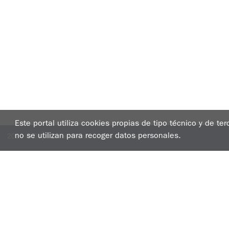
Este portal utiliza cookies propias de tipo técnico y de te
2020 © Deputación Provincial da Coruña
no se utilizan para recoger datos personales.