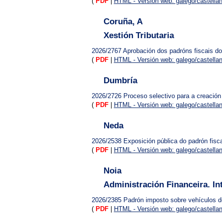
(
PDF
|
HTML - Versión web: galego/castella
Coruña, A
Xestión Tributaria
2026/2767
Aprobación dos padróns fiscais d
(
PDF
|
HTML - Versión web: galego/castella
Dumbría
2026/2726
Proceso selectivo para a creación
(
PDF
|
HTML - Versión web: galego/castella
Neda
2026/2538
Exposición pública do padrón fisc
(
PDF
|
HTML - Versión web: galego/castella
Noia
Administración Financeira. In
2026/2385
Padrón imposto sobre vehículos d
(
PDF
|
HTML - Versión web: galego/castella