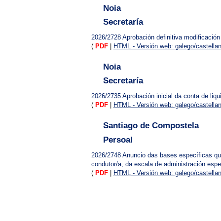
Noia
Secretaría
2026/2728
Aprobación definitiva modificació
(
PDF
|
HTML - Versión web: galego/castella
Noia
Secretaría
2026/2735
Aprobación inicial da conta de liq
(
PDF
|
HTML - Versión web: galego/castella
Santiago de Compostela
Persoal
2026/2748
Anuncio das bases específicas que 
condutor/a, da escala de administración espe
(
PDF
|
HTML - Versión web: galego/castella