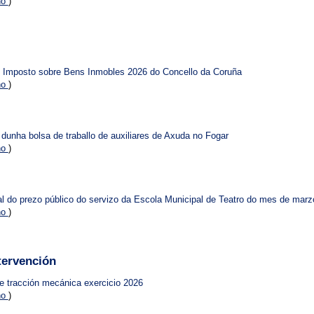
no
)
o Imposto sobre Bens Inmobles 2026 do Concello da Coruña
no
)
 dunha bolsa de traballo de auxiliares de Axuda no Fogar
no
)
al do prezo público do servizo da Escola Municipal de Teatro do mes de mar
no
)
tervención
e tracción mecánica exercicio 2026
no
)