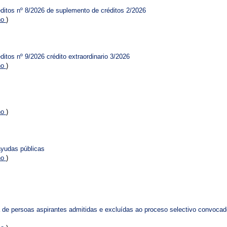
éditos nº 8/2026 de suplemento de créditos 2/2026
no
)
ditos nº 9/2026 crédito extraordinario 3/2026
no
)
no
)
ayudas públicas
no
)
iva de persoas aspirantes admitidas e excluídas ao proceso selectivo convocad