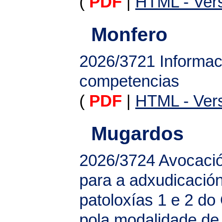
(
PDF
|
HTML - Vers
Monfero
2026/3721
Informac
competencias
(
PDF
|
HTML - Vers
Mugardos
2026/3724
Avocació
para a adxudicación
patoloxías 1 e 2 do
pola modalidade de