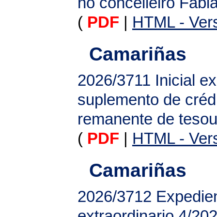
no concelleiro Fab
(
PDF
|
HTML - Vers
Camariñas
2026/3711
Inicial 
suplemento de crédi
remanente de tesou
(
PDF
|
HTML - Vers
Camariñas
2026/3712
Expedien
extraordinario 4/20