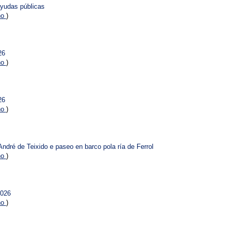
yudas públicas
no
)
26
no
)
26
no
)
ndré de Teixido e paseo en barco pola ría de Ferrol
no
)
2026
no
)