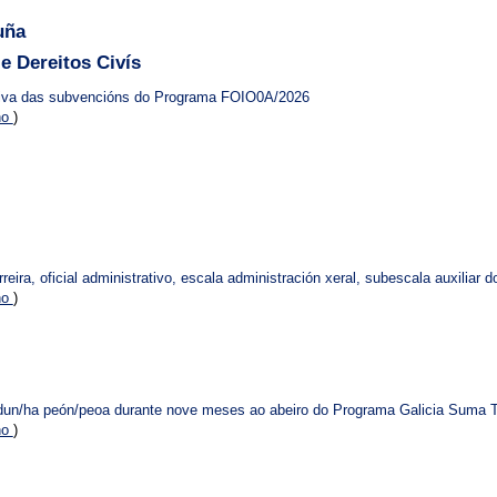
uña
e Dereitos Civís
tiva das subvencións do Programa FOIO0A/2026
no
)
ira, oficial administrativo, escala administración xeral, subescala auxiliar 
no
)
 dun/ha peón/peoa durante nove meses ao abeiro do Programa Galicia Suma Ta
no
)