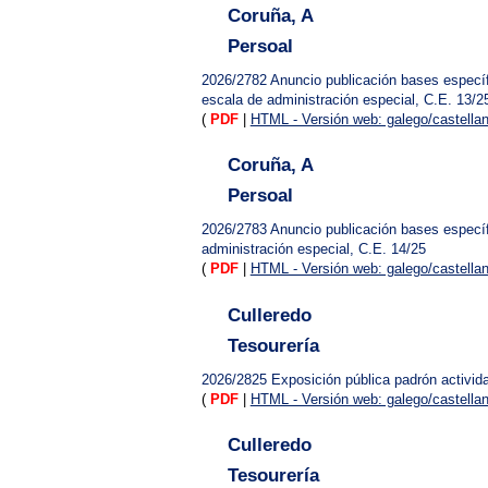
Coruña, A
Persoal
2026/2782
Anuncio publicación bases específ
escala de administración especial, C.E. 13/2
(
PDF
|
HTML - Versión web: galego/castella
Coruña, A
Persoal
2026/2783
Anuncio publicación bases específ
administración especial, C.E. 14/25
(
PDF
|
HTML - Versión web: galego/castella
Culleredo
Tesourería
2026/2825
Exposición pública padrón activi
(
PDF
|
HTML - Versión web: galego/castella
Culleredo
Tesourería