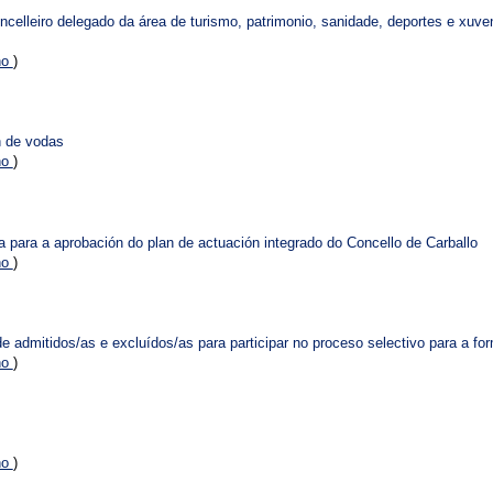
celleiro delegado da área de turismo, patrimonio, sanidade, deportes e xu
no
)
n de vodas
no
)
para a aprobación do plan de actuación integrado do Concello de Carballo
no
)
de admitidos/as e excluídos/as para participar no proceso selectivo para a fo
no
)
no
)