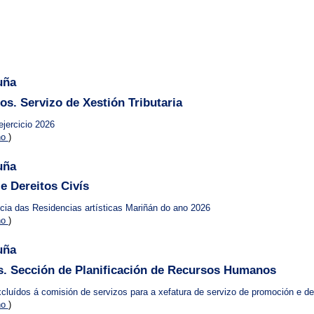
uña
os. Servizo de Xestión Tributaria
ejercicio 2026
no
)
uña
e Dereitos Civís
cia das Residencias artísticas Mariñán do ano 2026
no
)
uña
. Sección de Planificación de Recursos Humanos
excluídos á comisión de servizos para a xefatura de servizo de promoción e d
no
)