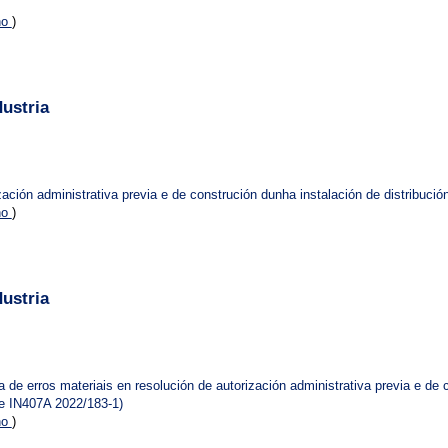
no
)
ustria
ación administrativa previa e de construción dunha instalación de distribuci
no
)
ustria
e erros materiais en resolución de autorización administrativa previa e de c
te IN407A 2022/183-1)
no
)