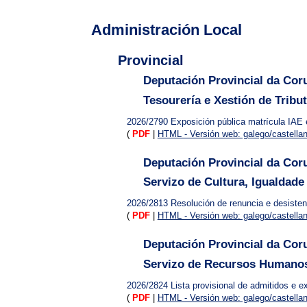
Administración Local
Provincial
Deputación Provincial da Cor
Tesourería e Xestión de Tribut
2026/2790
Exposición pública matrícula IAE 
(
PDF
|
HTML - Versión web: galego/castella
Deputación Provincial da Cor
Servizo de Cultura, Igualdade 
2026/2813
Resolución de renuncia e desisten
(
PDF
|
HTML - Versión web: galego/castella
Deputación Provincial da Cor
Servizo de Recursos Humanos
2026/2824
Lista provisional de admitidos e 
(
PDF
|
HTML - Versión web: galego/castella