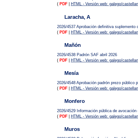
(
PDF
|
HTML - Versión web: galego/castella
Laracha, A
2026/4537
Aprobación definitiva suplemento d
(
PDF
|
HTML - Versión web: galego/castella
Mañón
2026/4538
Padrón SAF abril 2026
(
PDF
|
HTML - Versión web: galego/castella
Mesía
2026/4548
Aprobación padrón prezo público p
(
PDF
|
HTML - Versión web: galego/castella
Monfero
2026/4529
Información pública de avocación
(
PDF
|
HTML - Versión web: galego/castella
Muros