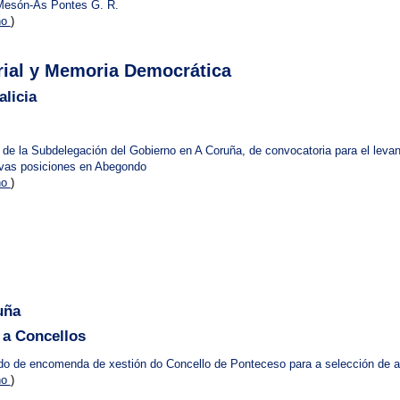
 Mesón-As Pontes G. R.
no
)
torial y Memoria Democrática
licia
. de la Subdelegación del Gobierno en A Coruña, de convocatoria para el leva
vas posiciones en Abegondo
no
)
uña
 a Concellos
o de encomenda de xestión do Concello de Ponteceso para a selección de arq
no
)