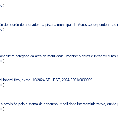
no
)
ción do padrón de abonados da piscina municipal de Muros correspondente ao 
no
)
celleiro delegado da área de mobilidade urbanismo obras e infraestruturas p
no
)
 laboral fixo, expte. 10/2024-SPL-EST, 2024/E001/0000009
no
)
a provisión polo sistema de concurso, mobilidade interadministrativa, dunha 
no
)