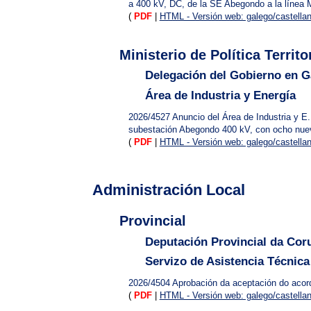
a 400 kV, DC, de la SE Abegondo a la línea
(
PDF
|
HTML - Versión web: galego/castella
Ministerio de Política Terri
Delegación del Gobierno en Ga
Área de Industria y Energía
2026/4527
Anuncio del Área de Industria y E
subestación Abegondo 400 kV, con ocho nue
(
PDF
|
HTML - Versión web: galego/castella
Administración Local
Provincial
Deputación Provincial da Cor
Servizo de Asistencia Técnica
2026/4504
Aprobación da aceptación do acord
(
PDF
|
HTML - Versión web: galego/castella