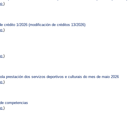
no
)
e crédito 1/2026 (modificación de créditos 13/2026)
no
)
no
)
ola prestación dos servizos deportivos e culturais do mes de maio 2026
no
)
 de competencias
no
)