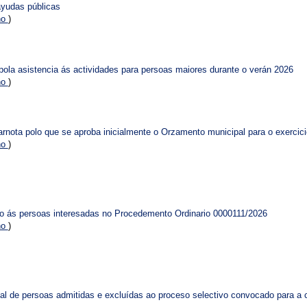
ayudas públicas
no
)
ola asistencia ás actividades para persoas maiores durante o verán 2026
no
)
rnota polo que se aproba inicialmente o Orzamento municipal para o exercic
no
)
o ás persoas interesadas no Procedemento Ordinario 0000111/2026
no
)
onal de persoas admitidas e excluídas ao proceso selectivo convocado para a