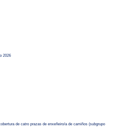
io 2026
 cobertura de catro prazas de enxeñeiro/a de camiños (subgrupo