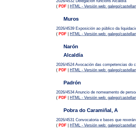
2026/4532
Delegación funcións Alcaldía
(
PDF
|
HTML - Versión web: galego/castella
Muros
2026/4539
Exposición ao público da liquida
(
PDF
|
HTML - Versión web: galego/castella
Narón
Alcaldía
2026/4524
Avocación das competencias do con
(
PDF
|
HTML - Versión web: galego/castella
Padrón
2026/4534
Anuncio de nomeamento de persoal
(
PDF
|
HTML - Versión web: galego/castella
Pobra do Caramiñal, A
2026/4531
Convocatoria e bases que rexerán 
(
PDF
|
HTML - Versión web: galego/castella