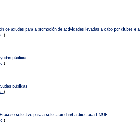
ión de axudas para a promoción de actividades levadas a cabo por clubes e 
no
)
ayudas públicas
no
)
ayudas públicas
no
)
. Proceso selectivo para a selección dun/ha director/a EMUF
no
)