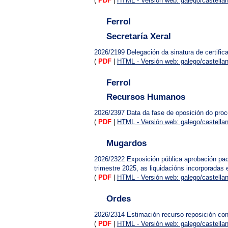
(
PDF
|
HTML - Versión web: galego/castella
Ferrol
Secretaría Xeral
2026/2199
Delegación da sinatura de certif
(
PDF
|
HTML - Versión web: galego/castella
Ferrol
Recursos Humanos
2026/2397
Data da fase de oposición do proc
(
PDF
|
HTML - Versión web: galego/castella
Mugardos
2026/2322
Exposición pública aprobación pad
trimestre 2025, as liquidacións incorporadas
(
PDF
|
HTML - Versión web: galego/castella
Ordes
2026/2314
Estimación recurso reposición con
(
PDF
|
HTML - Versión web: galego/castella