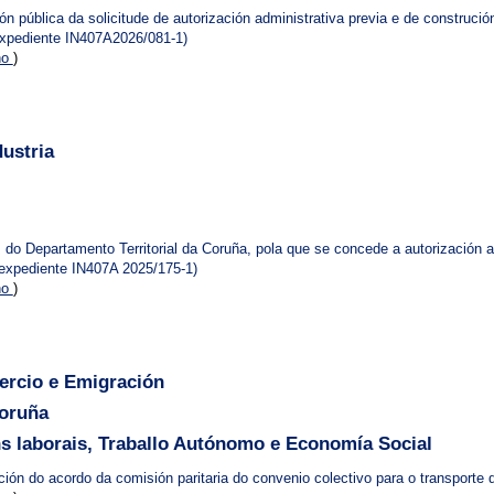
n pública da solicitude de autorización administrativa previa e de construción
 (expediente IN407A2026/081-1)
no
)
ustria
 do Departamento Territorial da Coruña, pola que se concede a autorización a
 (expediente IN407A 2025/175-1)
no
)
ercio e Emigración
Coruña
s laborais, Traballo Autónomo e Economía Social
ación do acordo da comisión paritaria do convenio colectivo para o transporte