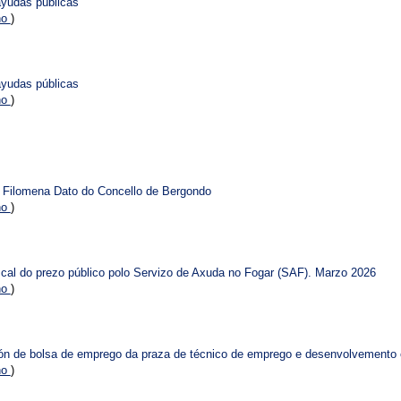
ayudas públicas
no
)
ayudas públicas
no
)
 Filomena Dato do Concello de Bergondo
no
)
scal do prezo público polo Servizo de Axuda no Fogar (SAF). Marzo 2026
no
)
ión de bolsa de emprego da praza de técnico de emprego e desenvolvemento
no
)