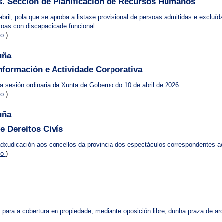
. Sección de Planificación de Recursos Humanos
bril, pola que se aproba a listaxe provisional de persoas admitidas e excluí
soas con discapacidade funcional
no
)
uña
Información e Actividade Corporativa
 sesión ordinaria da Xunta de Goberno do 10 de abril de 2026
no
)
uña
e Dereitos Civís
 adxudicación aos concellos da provincia dos espectáculos correspondent
no
)
 para a cobertura en propiedade, mediante oposición libre, dunha praza de 