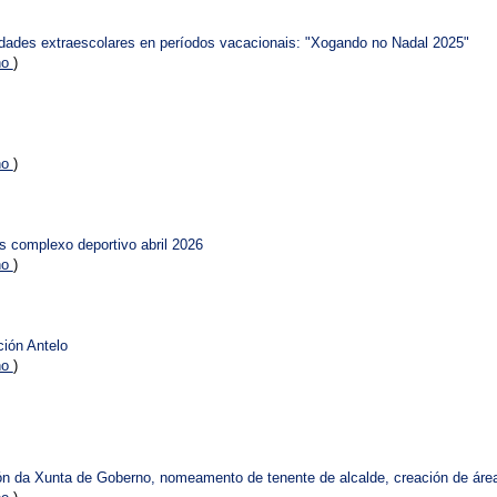
vidades extraescolares en períodos vacacionais: "Xogando no Nadal 2025"
no
)
no
)
as complexo deportivo abril 2026
no
)
ción Antelo
no
)
ón da Xunta de Goberno, nomeamento de tenente de alcalde, creación de áre