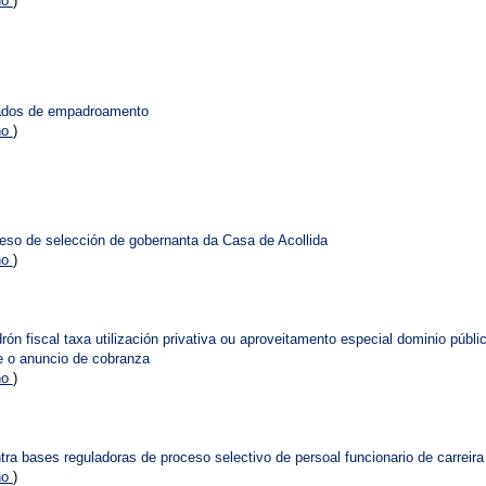
no
)
icados de empadroamento
no
)
eso de selección de gobernanta da Casa de Acollida
no
)
rón fiscal taxa utilización privativa ou aproveitamento especial dominio púb
 e o anuncio de cobranza
no
)
tra bases reguladoras de proceso selectivo de persoal funcionario de carreira
no
)