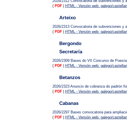
2026/2312
Convocatoria de subvenciones y 
(
PDF
|
HTML - Versión web: galego/castella
Arteixo
2026/2313
Convocatoria de subvenciones y 
(
PDF
|
HTML - Versión web: galego/castella
Bergondo
Secretaría
2026/2309
Bases do VII Concurso de Poesía
(
PDF
|
HTML - Versión web: galego/castella
Betanzos
2026/2323
Anuncio de cobranza do padrón fi
(
PDF
|
HTML - Versión web: galego/castella
Cabanas
2026/2297
Bases convocatoria para ampliac
(
PDF
|
HTML - Versión web: galego/castella