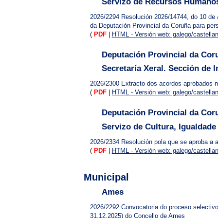
Servizo de Recursos Humanos
2026/2294
Resolución 2026/14744, do 10 de a
da Deputación Provincial da Coruña para per
(
PDF
|
HTML - Versión web: galego/castella
Deputación Provincial da Cor
Secretaría Xeral. Sección de 
2026/2300
Extracto dos acordos aprobados na
(
PDF
|
HTML - Versión web: galego/castella
Deputación Provincial da Cor
Servizo de Cultura, Igualdade 
2026/2334
Resolución pola que se aproba a
(
PDF
|
HTML - Versión web: galego/castella
Municipal
Ames
2026/2292
Convocatoria do proceso selectivo
31.12.2025) do Concello de Ames