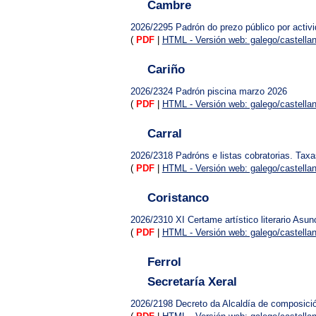
Cambre
2026/2295
Padrón do prezo público por acti
(
PDF
|
HTML - Versión web: galego/castella
Cariño
2026/2324
Padrón piscina marzo 2026
(
PDF
|
HTML - Versión web: galego/castella
Carral
2026/2318
Padróns e listas cobratorias. Tax
(
PDF
|
HTML - Versión web: galego/castella
Coristanco
2026/2310
XI Certame artístico literario Asun
(
PDF
|
HTML - Versión web: galego/castella
Ferrol
Secretaría Xeral
2026/2198
Decreto da Alcaldía de composici