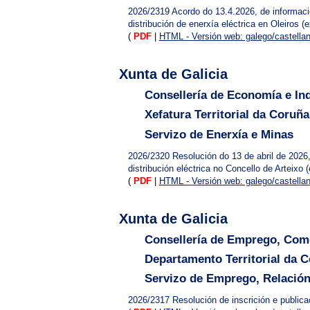
2026/2319
Acordo do 13.4.2026, de informació
distribución de enerxía eléctrica en Oleiros
(
PDF
|
HTML - Versión web: galego/castella
Xunta de Galicia
Consellería de Economía e Ind
Xefatura Territorial da Coruña
Servizo de Enerxía e Minas
2026/2320
Resolución do 13 de abril de 2026,
distribución eléctrica no Concello de Arteixo
(
PDF
|
HTML - Versión web: galego/castella
Xunta de Galicia
Consellería de Emprego, Com
Departamento Territorial da 
Servizo de Emprego, Relación
2026/2317
Resolución de inscrición e public