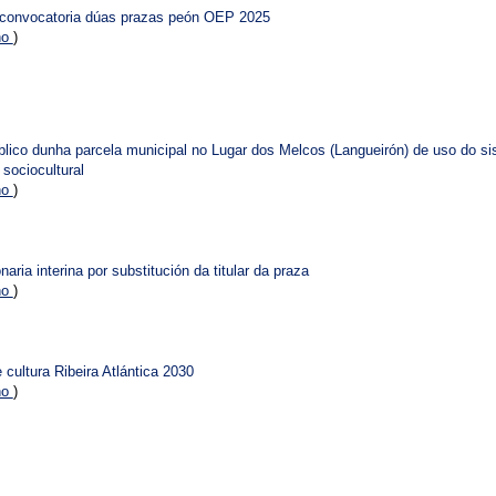
e convocatoria dúas prazas peón OEP 2025
no
)
blico dunha parcela municipal no Lugar dos Melcos (Langueirón) de uso do s
sociocultural
no
)
ia interina por substitución da titular da praza
no
)
 cultura Ribeira Atlántica 2030
no
)