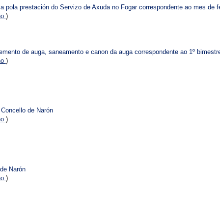
xa pola prestación do Servizo de Axuda no Fogar correspondente ao mes de f
no
)
cemento de auga, saneamento e canon da auga correspondente ao 1º bimestr
no
)
Concello de Narón
no
)
de Narón
no
)