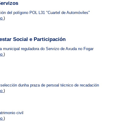
Servizos
ación del polígono POL L31 "Cuartel de Automóviles"
no
)
estar Social e Participación
a municipal reguladora do Servizo de Axuda no Fogar
no
)
selección dunha praza de persoal técnico de recadación
no
)
trimonio civil
no
)