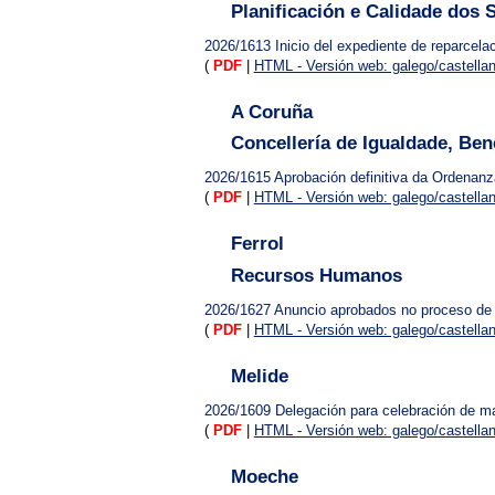
Planificación e Calidade dos 
2026/1613
Inicio del expediente de reparcel
(
PDF
|
HTML - Versión web: galego/castella
A Coruña
Concellería de Igualdade, Ben
2026/1615
Aprobación definitiva da Ordenanz
(
PDF
|
HTML - Versión web: galego/castella
Ferrol
Recursos Humanos
2026/1627
Anuncio aprobados no proceso de 
(
PDF
|
HTML - Versión web: galego/castella
Melide
2026/1609
Delegación para celebración de ma
(
PDF
|
HTML - Versión web: galego/castella
Moeche