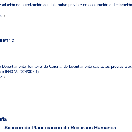
esolución de autorización administrativa previa e de construción e declaración 
no
)
ustria
Departamento Territorial da Coruña, de levantamento das actas previas á oc
ente IN407A 2024/397-1)
no
)
uña
. Sección de Planificación de Recursos Humanos