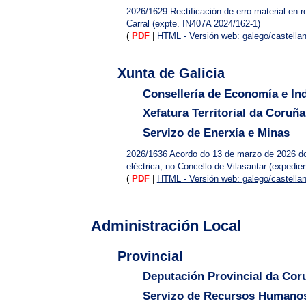
2026/1629
Rectificación de erro material en r
Carral (expte. IN407A 2024/162-1)
(
PDF
|
HTML - Versión web: galego/castella
Xunta de Galicia
Consellería de Economía e Ind
Xefatura Territorial da Coruña
Servizo de Enerxía e Minas
2026/1636
Acordo do 13 de marzo de 2026 do 
eléctrica, no Concello de Vilasantar (expedi
(
PDF
|
HTML - Versión web: galego/castella
Administración Local
Provincial
Deputación Provincial da Cor
Servizo de Recursos Humanos