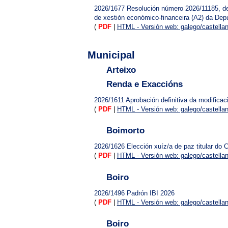
2026/1677
Resolución número 2026/11185, de 
de xestión económico-financeira (A2) da Dep
(
PDF
|
HTML - Versión web: galego/castella
Municipal
Arteixo
Renda e Exaccións
2026/1611
Aprobación definitiva da modificac
(
PDF
|
HTML - Versión web: galego/castella
Boimorto
2026/1626
Elección xuíz/a de paz titular do 
(
PDF
|
HTML - Versión web: galego/castella
Boiro
2026/1496
Padrón IBI 2026
(
PDF
|
HTML - Versión web: galego/castella
Boiro