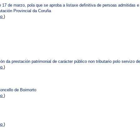
17 de marzo, pola que se aproba a listaxe definitiva de persoas admitidas e
utación Provincial da Coruña
no
)
ión da prestación patrimonial de carácter público non tributario polo servizo
no
)
Concello de Boimorto
no
)
no
)