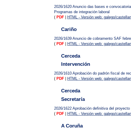
2026/1620
Anuncio das bases e convocatoria 
Programas de integración laboral
(
PDF
|
HTML - Versión web: galego/castella
Cariño
2026/1639
Anuncio de cobramento SAF febre
(
PDF
|
HTML - Versión web: galego/castella
Cerceda
Intervención
2026/1610
Aprobación do padrón fiscal de reco
(
PDF
|
HTML - Versión web: galego/castella
Cerceda
Secretaría
2026/1622
Aprobación definitiva del proyecto 
(
PDF
|
HTML - Versión web: galego/castella
A Coruña