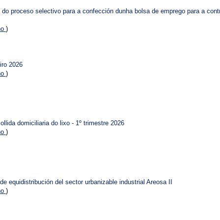
do proceso selectivo para a confección dunha bolsa de emprego para a contra
no
)
iro 2026
no
)
llida domiciliaria do lixo - 1º trimestre 2026
no
)
de equidistribución del sector urbanizable industrial Areosa II
no
)