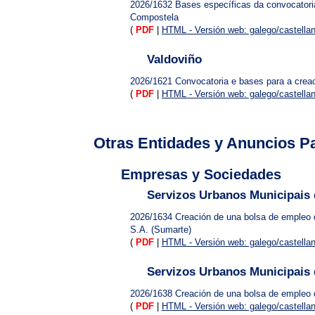
2026/1632
Bases específicas da convocatoria
Compostela
(
PDF
|
HTML - Versión web: galego/castella
Valdoviño
2026/1621
Convocatoria e bases para a creac
(
PDF
|
HTML - Versión web: galego/castella
Otras Entidades y Anuncios Pa
Empresas y Sociedades
Servizos Urbanos Municipais 
2026/1634
Creación de una bolsa de empleo d
S.A. (Sumarte)
(
PDF
|
HTML - Versión web: galego/castella
Servizos Urbanos Municipais 
2026/1638
Creación de una bolsa de empleo d
(
PDF
|
HTML - Versión web: galego/castella