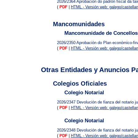
2026/2364
Aprobación do padrón fiscal da ta
(
PDF
|
HTML - Versión web: galego/castella
Mancomunidades
Mancomunidade de Concellos 
2026/2350
Aprobación do Plan económico-fin
(
PDF
|
HTML - Versión web: galego/castella
Otras Entidades y Anuncios Pa
Colegios Oficiales
Colegio Notarial
2026/2347
Devolución de fianza del notario j
(
PDF
|
HTML - Versión web: galego/castella
Colegio Notarial
2026/2348
Devolución de fianza del notario
(
PDF
|
HTML - Versión web: galego/castella