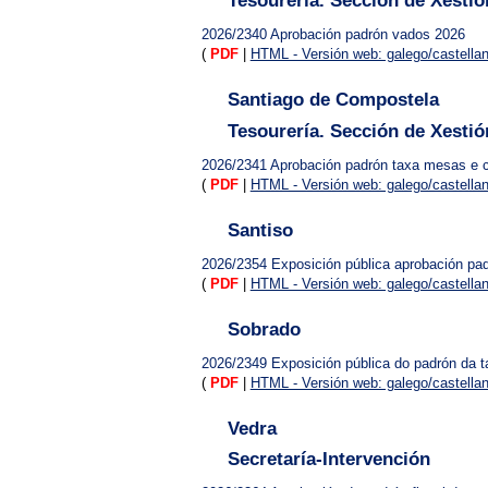
Tesourería. Sección de Xestió
2026/2340
Aprobación padrón vados 2026
(
PDF
|
HTML - Versión web: galego/castella
Santiago de Compostela
Tesourería. Sección de Xestió
2026/2341
Aprobación padrón taxa mesas e 
(
PDF
|
HTML - Versión web: galego/castella
Santiso
2026/2354
Exposición pública aprobación pa
(
PDF
|
HTML - Versión web: galego/castella
Sobrado
2026/2349
Exposición pública do padrón da 
(
PDF
|
HTML - Versión web: galego/castella
Vedra
Secretaría-Intervención