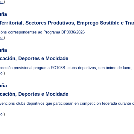
no
)
uña
rritorial, Sectores Produtivos, Emprego Sostible e Tra
cións correspondentes ao Programa DP0036/2026
no
)
uña
ucación, Deportes e Mocidade
ncesión provisional programa FO103B: clubs deportivos, sen ánimo de lucro, 
no
)
uña
ucación, Deportes e Mocidade
ncións clubs deportivos que participaran en competición federada durante o
no
)