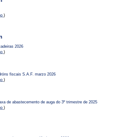
n
no
)
n
cadeiras 2026
no
)
dróns fiscais S.A.F. marzo 2026
no
)
taxa de abastecemento de auga do 3º trimestre de 2025
no
)