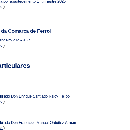
xa por abastecemento 1º trimestre 2026
no
)
da Comarca de Ferrol
anceiro 2026-2027
no
)
rticulares
ubilado Don Enrique Santiago Rajoy Feijoo
no
)
 jubilado Don Francisco Manuel Ordóñez Armán
no
)