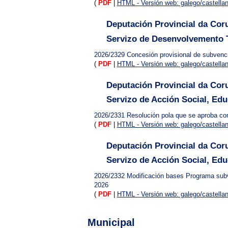
(
PDF
|
HTML - Versión web: galego/castella
Deputación Provincial da Cor
Servizo de Desenvolvemento Te
2026/2329
Concesión provisional de subven
(
PDF
|
HTML - Versión web: galego/castella
Deputación Provincial da Cor
Servizo de Acción Social, Ed
2026/2331
Resolución pola que se aproba co
(
PDF
|
HTML - Versión web: galego/castella
Deputación Provincial da Cor
Servizo de Acción Social, Ed
2026/2332
Modificación bases Programa subve
2026
(
PDF
|
HTML - Versión web: galego/castella
Municipal