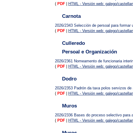
(
PDF
|
HTML - Versión web: galego/castella
Carnota
2026/2343
Selección de persoal para formar 
(
PDF
|
HTML - Versión web: galego/castella
Culleredo
Persoal e Organización
2026/2361
Nomeamento de funcionaria interin
(
PDF
|
HTML - Versión web: galego/castella
Dodro
2026/2353
Padrón da taxa polos servizos de
(
PDF
|
HTML - Versión web: galego/castella
Muros
2026/2336
Bases do proceso selectivo para a
(
PDF
|
HTML - Versión web: galego/castella
Muros