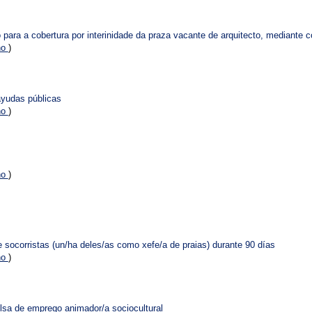
 para a cobertura por interinidade da praza vacante de arquitecto, mediante 
no
)
ayudas públicas
no
)
no
)
 socorristas (un/ha deles/as como xefe/a de praias) durante 90 días
no
)
lsa de emprego animador/a sociocultural