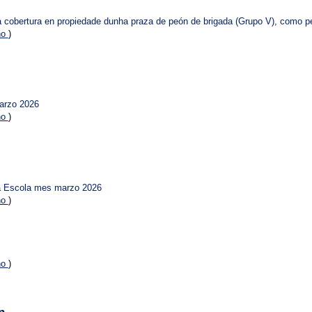
a cobertura en propiedade dunha praza de peón de brigada (Grupo V), como pe
no
)
arzo 2026
no
)
na Escola mes marzo 2026
no
)
no
)