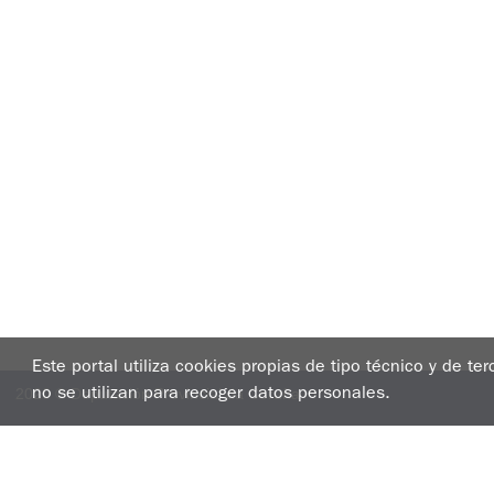
Este portal utiliza cookies propias de tipo técnico y de te
2020 © Deputación Provincial da Coruña
no se utilizan para recoger datos personales.