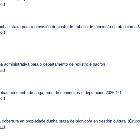
no
)
unha listaxe para a provisión de posto de traballo de técnico/a de atención a
no
)
a administrativa para o departamento de rexistro e padrón
no
)
 abastecemento de auga, rede de sumidoiros e depuración 2026 1ºT
no
)
 cobertura en propiedade dunha praza de técnico/a en xestión cultural (Grup
no
)