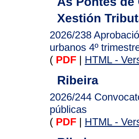
As Pontes de 
Xestión Tribut
2026/238
Aprobació
urbanos 4º trimestr
(
PDF
|
HTML - Vers
Ribeira
2026/244
Convocato
públicas
(
PDF
|
HTML - Vers