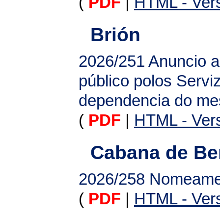
(
PDF
|
HTML - Vers
Brión
2026/251
Anuncio a
público polos Servi
dependencia do mes
(
PDF
|
HTML - Vers
Cabana de Be
2026/258
Nomeament
(
PDF
|
HTML - Vers