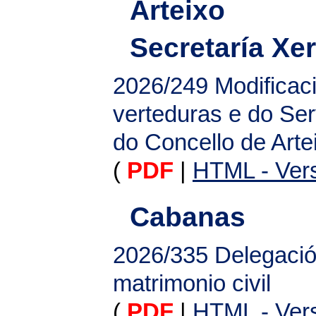
Arteixo
Secretaría Xer
2026/249
Modificac
verteduras e do Se
do Concello de Arte
(
PDF
|
HTML - Vers
Cabanas
2026/335
Delegació
matrimonio civil
(
PDF
|
HTML - Vers