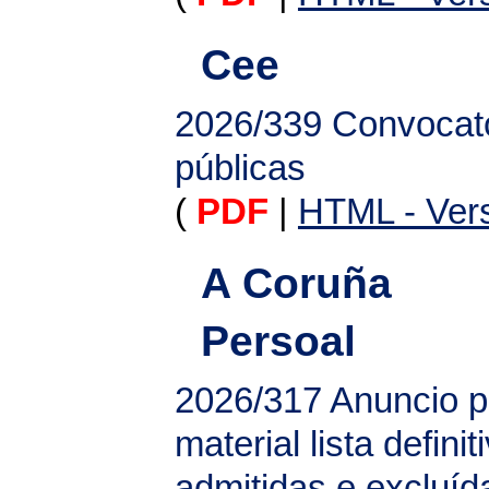
Cee
2026/339
Convocato
públicas
(
PDF
|
HTML - Vers
A Coruña
Persoal
2026/317
Anuncio pu
material lista defin
admitidas e excluíd