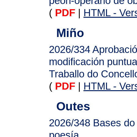
peón-operario de ob
(
PDF
|
HTML - Vers
Miño
2026/334
Aprobación
modificación puntua
Traballo do Concell
(
PDF
|
HTML - Vers
Outes
2026/348
Bases do
poesía