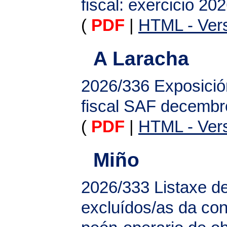
fiscal: exercicio 20
(
PDF
|
HTML - Vers
A Laracha
2026/336
Exposició
fiscal SAF decembr
(
PDF
|
HTML - Vers
Miño
2026/333
Listaxe de
excluídos/as da co