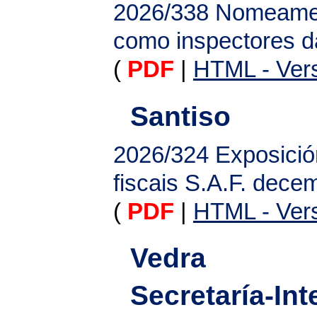
2026/338
Nomeament
como inspectores da
(
PDF
|
HTML - Vers
Santiso
2026/324
Exposició
fiscais S.A.F. dece
(
PDF
|
HTML - Vers
Vedra
Secretaría-In