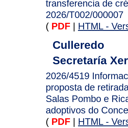
transferencia de cr
2026/T002/000007
(
PDF
|
HTML - Vers
Culleredo
Secretaría Xer
2026/4519
Informac
proposta de retira
Salas Pombo e Rica
adoptivos do Concel
(
PDF
|
HTML - Vers