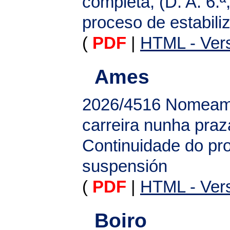
completa, (D. A. 6.ª
proceso de estabili
(
PDF
|
HTML - Vers
Ames
2026/4516
Nomeame
carreira nunha praza
Continuidade do pro
suspensión
(
PDF
|
HTML - Vers
Boiro