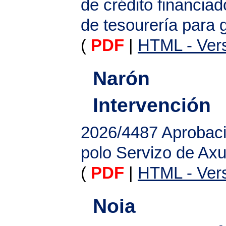
de crédito financia
de tesourería para 
(
PDF
|
HTML - Vers
Narón
Intervención
2026/4487
Aprobaci
polo Servizo de Ax
(
PDF
|
HTML - Vers
Noia