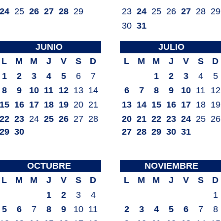
24
25
26
27
28
29
23
24
25
26
27
28
29
30
31
JUNIO
JULIO
L
M
M
J
V
S
D
L
M
M
J
V
S
D
1
2
3
4
5
6
7
1
2
3
4
5
8
9
10
11
12
13
14
6
7
8
9
10
11
12
15
16
17
18
19
20
21
13
14
15
16
17
18
19
22
23
24
25
26
27
28
20
21
22
23
24
25
26
29
30
27
28
29
30
31
OCTUBRE
NOVIEMBRE
L
M
M
J
V
S
D
L
M
M
J
V
S
D
1
2
3
4
1
5
6
7
8
9
10
11
2
3
4
5
6
7
8