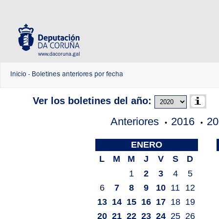
www.dacoruna.gal
Inicio
-
Boletines anteriores por fecha
Ver los boletines del año:
Anteriores
2016
20
•
•
ENERO
L
M
M
J
V
S
D
1
2
3
4
5
6
7
8
9
10
11
12
13
14
15
16
17
18
19
20
21
22
23
24
25
26