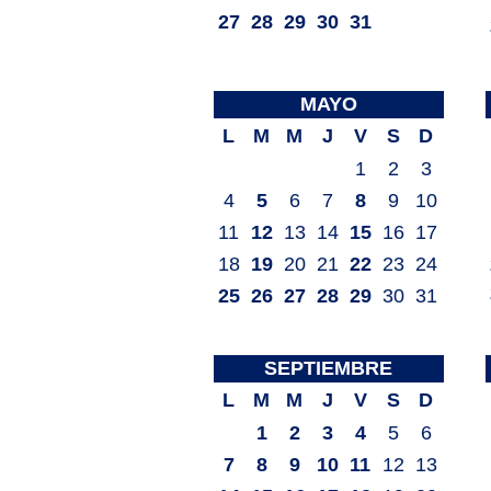
27
28
29
30
31
MAYO
L
M
M
J
V
S
D
1
2
3
4
5
6
7
8
9
10
11
12
13
14
15
16
17
18
19
20
21
22
23
24
25
26
27
28
29
30
31
SEPTIEMBRE
L
M
M
J
V
S
D
1
2
3
4
5
6
7
8
9
10
11
12
13