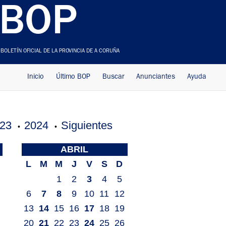
BOP
BOLETÍN OFICIAL DE LA PROVINCIA DE A CORUÑA
Inicio
Último BOP
Buscar
Anunciantes
Ayuda
23
2024
Siguientes
•
•
ABRIL
L
M
M
J
V
S
D
1
2
3
4
5
6
7
8
9
10
11
12
13
14
15
16
17
18
19
20
21
22
23
24
25
26