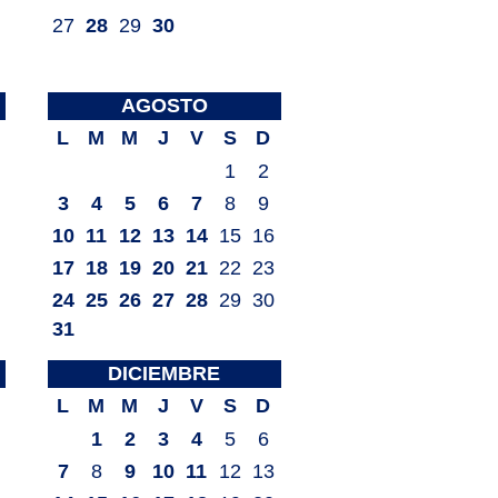
27
28
29
30
AGOSTO
L
M
M
J
V
S
D
1
2
3
4
5
6
7
8
9
10
11
12
13
14
15
16
17
18
19
20
21
22
23
24
25
26
27
28
29
30
31
DICIEMBRE
L
M
M
J
V
S
D
1
2
3
4
5
6
7
8
9
10
11
12
13