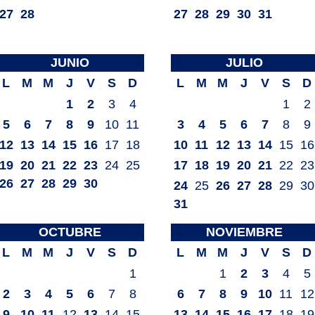
27
28
27
28
29
30
31
JUNIO
JULIO
L
M
M
J
V
S
D
L
M
M
J
V
S
D
1
2
3
4
1
2
5
6
7
8
9
10
11
3
4
5
6
7
8
9
12
13
14
15
16
17
18
10
11
12
13
14
15
16
19
20
21
22
23
24
25
17
18
19
20
21
22
23
26
27
28
29
30
24
25
26
27
28
29
30
31
OCTUBRE
NOVIEMBRE
L
M
M
J
V
S
D
L
M
M
J
V
S
D
1
1
2
3
4
5
2
3
4
5
6
7
8
6
7
8
9
10
11
12
9
10
11
12
13
14
15
13
14
15
16
17
18
19