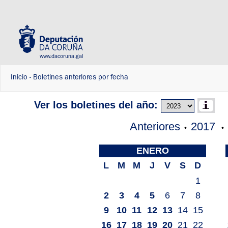
www.dacoruna.gal
Inicio
-
Boletines anteriores por fecha
Ver los boletines del año:
Anteriores
2017
•
•
ENERO
L
M
M
J
V
S
D
1
2
3
4
5
6
7
8
9
10
11
12
13
14
15
16
17
18
19
20
21
22