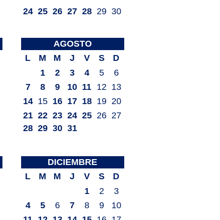
24
25
26
27
28
29
30
AGOSTO
L
M
M
J
V
S
D
1
2
3
4
5
6
7
8
9
10
11
12
13
14
15
16
17
18
19
20
21
22
23
24
25
26
27
28
29
30
31
DICIEMBRE
L
M
M
J
V
S
D
1
2
3
4
5
6
7
8
9
10
11
12
13
14
15
16
17