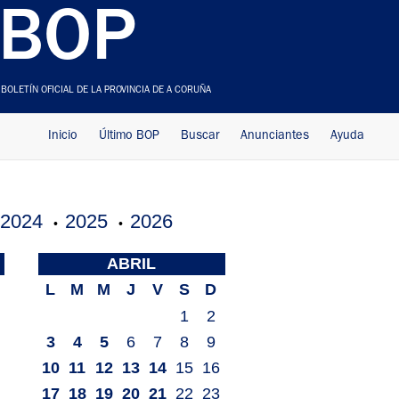
BOP
BOLETÍN OFICIAL DE LA PROVINCIA DE A CORUÑA
Inicio
Último BOP
Buscar
Anunciantes
Ayuda
2024
2025
2026
•
•
ABRIL
L
M
M
J
V
S
D
1
2
3
4
5
6
7
8
9
10
11
12
13
14
15
16
17
18
19
20
21
22
23