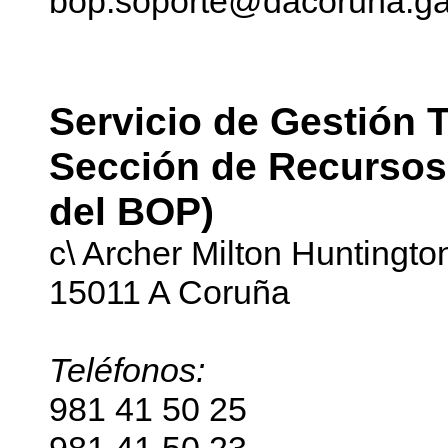
bop.soporte@dacoruna.ga
Servicio de Gestión T
Sección de Recursos
del BOP)
c\ Archer Milton Huntingto
15011 A Coruña
Teléfonos:
981 41 50 25
981 41 50 23